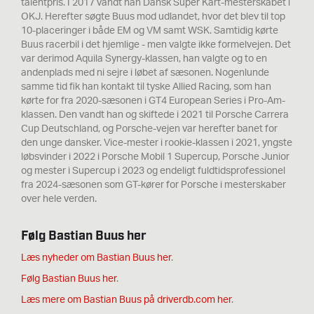
talentpris. I 2017 vandt han Dansk Super Kart-mesterskabet i
OKJ. Herefter søgte Buus mod udlandet, hvor det blev til top
10-placeringer i både EM og VM samt WSK. Samtidig kørte
Buus racerbil i det hjemlige - men valgte ikke formelvejen. Det
var derimod Aquila Synergy-klassen, han valgte og to en
andenplads med ni sejre i løbet af sæsonen. Nogenlunde
samme tid fik han kontakt til tyske Allied Racing, som han
kørte for fra 2020-sæsonen i GT4 European Series i Pro-Am-
klassen. Den vandt
han og skiftede i 2021 til Porsche Carrera
Cup Deutschland, og Porsche-vejen var herefter banet for
den unge dansker. Vice-mester i rookie-klassen i 2021, yngste
løbsvinder i 2022 i Porsche Mobil 1 Supercup, Porsche Junior
og mester i Supercup i 2023 og endeligt fuldtidsprofessionel
fra 2024-sæsonen som GT-kører for Porsche i mesterskaber
over hele verden.
Følg Bastian Buus her
Læs nyheder om Bastian Buus her
.
Følg Bastian Buus her
.
Læs mere om Bastian Buus på driverdb.com her
.