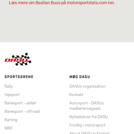
Læs mere om Bastian Buus på motorsportstats.com her
.
SPORTSGRENE
MØD DASU
Rally
DASUs organisation
Vejsport
Kontakt
Banesport - asfalt
Autosport - DASUs
medlemsmagasin
Banesport - offroad
Nyhedsbrev fra DASU
Karting
Frivillig i motorsport
MRC
About DASU in English