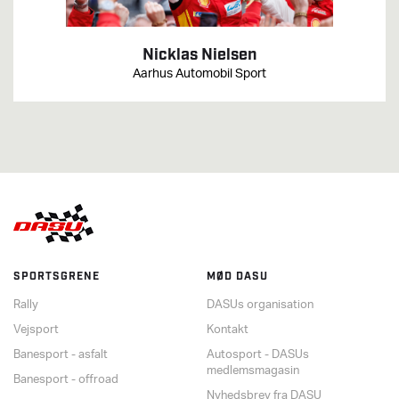
Nicklas Nielsen
Aarhus Automobil Sport
SPORTSGRENE
MØD DASU
Rally
DASUs organisation
Vejsport
Kontakt
Banesport - asfalt
Autosport - DASUs
medlemsmagasin
Banesport - offroad
Nyhedsbrev fra DASU