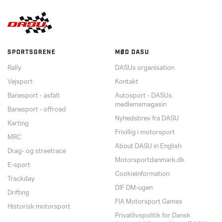
SPORTSGRENE
MØD DASU
Rally
DASUs organisation
Vejsport
Kontakt
Banesport - asfalt
Autosport - DASUs
medlemsmagasin
Banesport - offroad
Nyhedsbrev fra DASU
Karting
Frivillig i motorsport
MRC
About DASU in English
Drag- og streetrace
Motorsportdanmark.dk
E-sport
Cookieinformation
Trackday
DIF DM-ugen
Drifting
FIA Motorsport Games
Historisk motorsport
Privatlivspolitik for Dansk