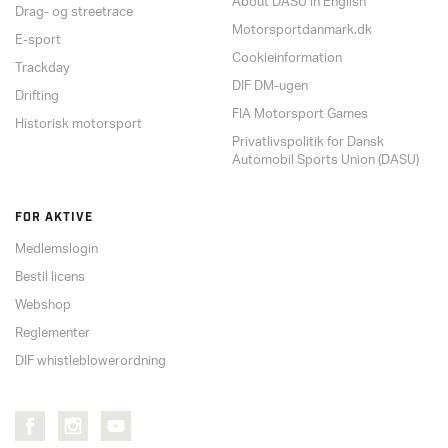
About DASU in English
Drag- og streetrace
Motorsportdanmark.dk
E-sport
Cookieinformation
Trackday
DIF DM-ugen
Drifting
FIA Motorsport Games
Historisk motorsport
Privatlivspolitik for Dansk
Automobil Sports Union (DASU)
FOR AKTIVE
Medlemslogin
Bestil licens
Webshop
Reglementer
DIF whistleblowerordning