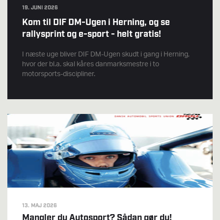
19. JUNI 2026
Kom til DIF DM-Ugen i Herning, og se
rallysprint og e-sport - helt gratis!
I næste uge bliver DIF DM-Ugen skudt i gang i Herning,
hvor der bl.a. skal kåres danmarksmestre i to
motorsports-discipliner.
13. MAJ 2026
Mangler du Autosport? Sådan gør du!