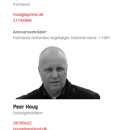
Formand
mail@laptime.dk
21746866
Ansvarsområder:
Formand, historiske vognbøger, historisk bane ->1981
Peer Houg
Udvalgsmedlem
28185622
houg@vestmail.dk