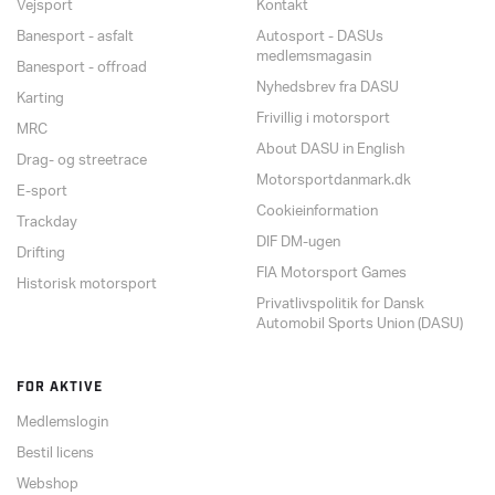
Vejsport
Kontakt
Banesport - asfalt
Autosport - DASUs
medlemsmagasin
Banesport - offroad
Nyhedsbrev fra DASU
Karting
Frivillig i motorsport
MRC
About DASU in English
Drag- og streetrace
Motorsportdanmark.dk
E-sport
Cookieinformation
Trackday
DIF DM-ugen
Drifting
FIA Motorsport Games
Historisk motorsport
Privatlivspolitik for Dansk
Automobil Sports Union (DASU)
FOR AKTIVE
Medlemslogin
Bestil licens
Webshop