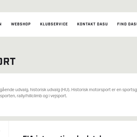
N
WEBSHOP
KLUBSERVICE
KONTAKT DASU
FIND DAS
ORT
ående udvalg, historisk udvalg (HU). Historisk motorsport er en sportsgr
orten, rally/hillclimb og i vejsport.