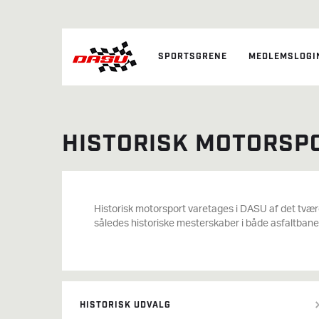
SPORTSGRENE
MEDLEMSLOGI
HISTORISK MOTORSP
Historisk motorsport varetages i DASU af det tværg
således historiske mesterskaber i både asfaltbanesp
HISTORISK UDVALG