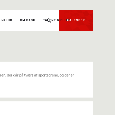
U-KLUB
OM DASU
TALENT & ELITE
KALENDER
en, der går på tværs af sportsgrene, og der er