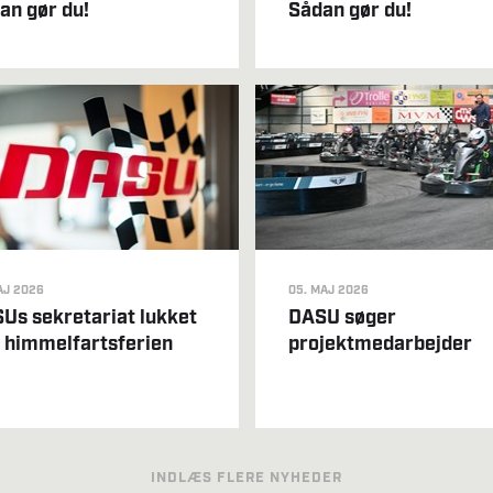
an gør du!
Sådan gør du!
AJ 2026
05. MAJ 2026
Us sekretariat lukket
DASU søger
r. himmelfartsferien
projektmedarbejder
INDLÆS FLERE NYHEDER