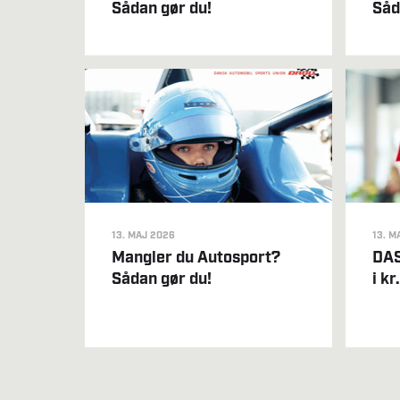
Sådan gør du!
Såd
13. MAJ 2026
13. M
Mangler du Autosport?
DAS
Sådan gør du!
i k