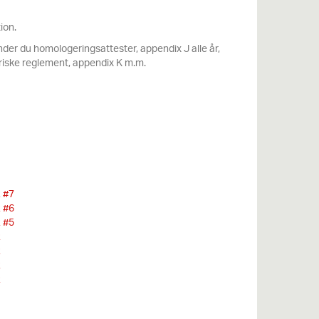
ion.
nder du h
omologeringsattester
,
appendix
J alle år,
oriske reglement,
appendix
K
m.m.
 #7
 #6
 #5
R
R
R
R