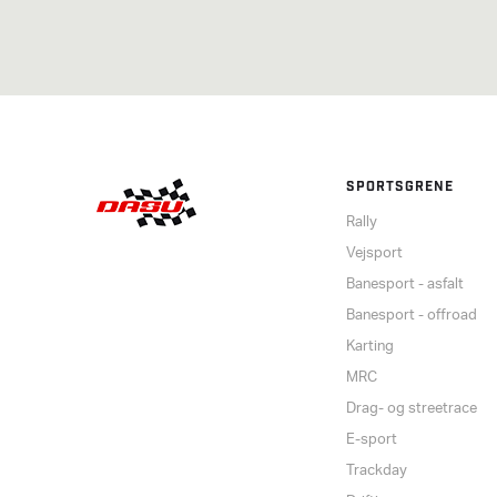
SPORTSGRENE
Rally
Vejsport
Banesport - asfalt
Banesport - offroad
Karting
MRC
Drag- og streetrace
E-sport
Trackday