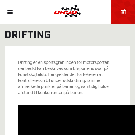
DRIFTING
Drifting er en sportsgren inden for motorsporten,
der bedst kan beskrives som bilsportens svar på
kunstskøjteløb. Her gælder det for køreren at
kontrollere sin bil under udskridning, ramme
afmærkede punkter på banen og samtidig holde
afstand til konkurrenten på banen.