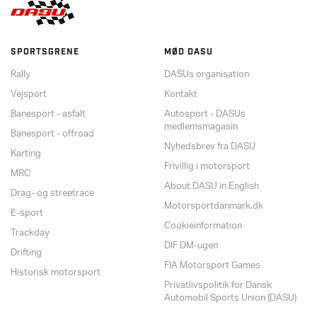
SPORTSGRENE
MØD DASU
Rally
DASUs organisation
Vejsport
Kontakt
Banesport - asfalt
Autosport - DASUs
medlemsmagasin
Banesport - offroad
Nyhedsbrev fra DASU
Karting
Frivillig i motorsport
MRC
About DASU in English
Drag- og streetrace
Motorsportdanmark.dk
E-sport
Cookieinformation
Trackday
DIF DM-ugen
Drifting
FIA Motorsport Games
Historisk motorsport
Privatlivspolitik for Dansk
Automobil Sports Union (DASU)