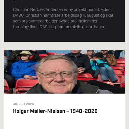
Christian Nørbæk Andersen er ny projektmedarbejder i
DASU. Christian har første arbejdsdag 4. august og skal
som projektmedarbejder bygge bro mellem den
foreningslivet, DASU og kommercielle gokartbaner.
30. JULI 2026
Holger Møller-Nielsen – 1940-2026