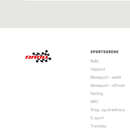
SPORTSGRENE
Rally
Vejsport
Banesport - asfalt
Banesport - offroad
Karting
MRC
Drag- og streetrace
E-sport
Trackday