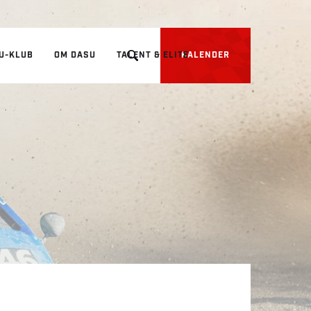
U-KLUB
OM DASU
TALENT & ELITE
KALENDER