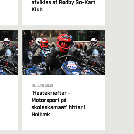
afvikles af Rødby Go-Kart
Klub
19. JUNI 2026
'Hestekræfter -
Motorsport på
skoleskemaet' hitter i
Holbæk