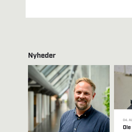
Nyheder
04. A
Ole