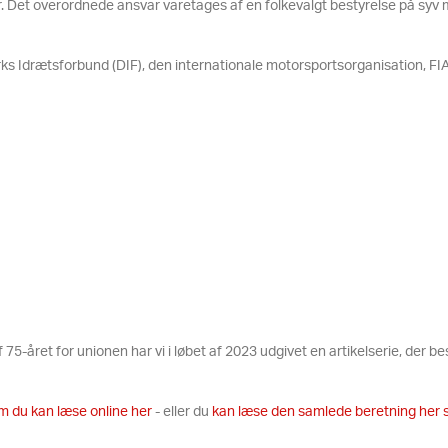
r. Det overordnede ansvar varetages af en folkevalgt bestyrelse på sy
s Idrætsforbund (DIF), den internationale motorsportsorganisation, FIA,
5-året for unionen har vi i løbet af 2023 udgivet en artikelserie, der besk
m du kan læse online her
- eller du
kan læse den samlede beretning her s