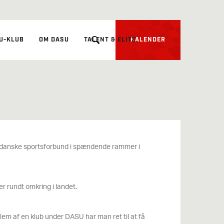
U-KLUB
OM DASU
TALENT & ELITE
KALENDER
e danske sportsforbund i spændende rammer i
 rundt omkring i landet.
dlem af en klub under DASU har man ret til at få