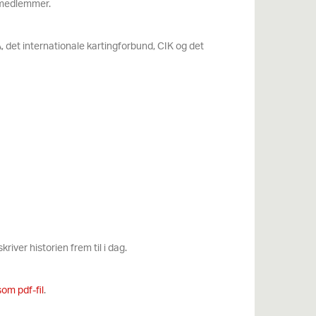
v medlemmer.
 det internationale kartingforbund, CIK og det
river historien frem til i dag.
om pdf-fil
.