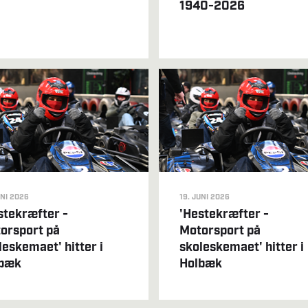
1940-2026
UNI 2026
19. JUNI 2026
stekræfter -
'Hestekræfter -
orsport på
Motorsport på
leskemaet' hitter i
skoleskemaet' hitter i
bæk
Holbæk