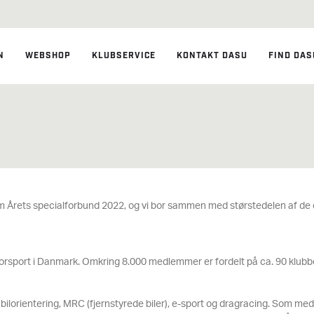
N
WEBSHOP
KLUBSERVICE
KONTAKT DASU
FIND DAS
m Årets specialforbund 2022, og vi bor sammen med størstedelen af d
rsport i Danmark. Omkring 8.000 medlemmer er fordelt på ca. 90 klubber
y, bilorientering, MRC (fjernstyrede biler), e-sport og dragracing. Som me