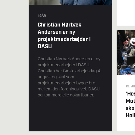
I GÅR
Christian Nørbæk
Andersen er ny
projektmedarbejder i
DASU
Christian Nørbæk Andersen er ny
projektmedarbejder i DASU.
Christian har første arbejdsdag 4.
august og skal som
projektmedarbejder bygge bro
19. J
mellem den foreningslivet, DASU
'He
og kommercielle gokartbaner.
Mot
sko
Hol