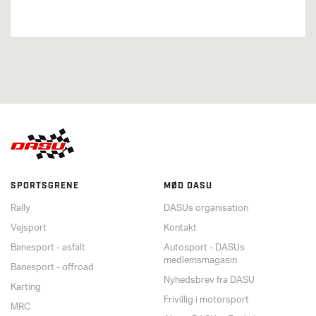
SPORTSGRENE
MØD DASU
Rally
DASUs organisation
Vejsport
Kontakt
Banesport - asfalt
Autosport - DASUs
medlemsmagasin
Banesport - offroad
Nyhedsbrev fra DASU
Karting
Frivillig i motorsport
MRC