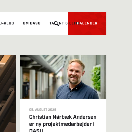
U-KLUB
OM DASU
TALENT & ELITE
KALENDER
05. AUGUST 2026
Christian Nørbæk Andersen
er ny projektmedarbejder i
DASU