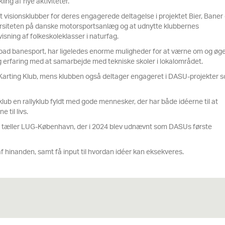
ling af nye aktiviteter.
visionsklubber for deres engagerede deltagelse i projektet Bier, Baner
iversiteten på danske motorsportsanlæg og at udnytte klubbernes
visning af folkeskoleklasser i naturfag.
road banesport, har ligeledes enorme muligheder for at værne om og øg
g erfaring med at samarbejde med tekniske skoler i lokalområdet.
 Karting Klub, mens klubben også deltager engageret i DASU-projekter 
ub en rallyklub fyldt med gode mennesker, der har både idéerne til at
 til livs.
gså tæller LUG-København, der i 2024 blev udnævnt som DASUs første
 af hinanden, samt få input til hvordan idéer kan eksekveres.