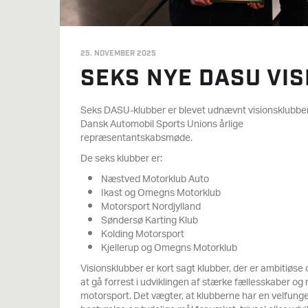
25. NOVEMBER 2025
SEKS NYE DASU VI
Seks DASU-klubber er blevet udnævnt visionsklubbe
Dansk Automobil Sports Unions årlige
repræsentantskabsmøde.
De seks klubber er:
Næstved Motorklub Auto
Ikast og Omegns Motorklub
Motorsport Nordjylland
Søndersø Karting Klub
Kolding Motorsport
Kjellerup og Omegns Motorklub
Visionsklubber er kort sagt klubber, der er ambitiøse
at gå forrest i udviklingen af stærke fællesskaber og 
motorsport. Det vægter, at klubberne har en velfun