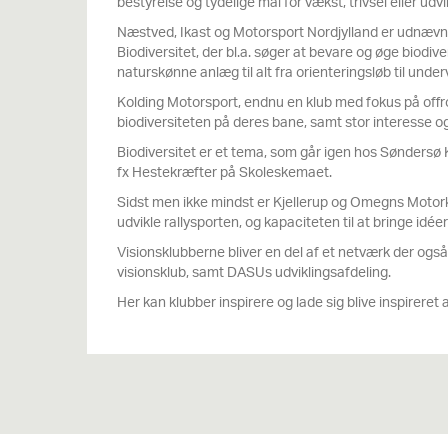
bestyrelse og tydelige mål for vækst, trivsel eller udvik
Næstved, Ikast og Motorsport Nordjylland er udnævnt 
Biodiversitet, der bl.a. søger at bevare og øge biod
naturskønne anlæg til alt fra orienteringsløb til under
Kolding Motorsport, endnu en klub med fokus på off
biodiversiteten på deres bane, samt stor interesse o
Biodiversitet er et tema, som går igen hos Søndersø
fx Hestekræfter på Skoleskemaet.
Sidst men ikke mindst er Kjellerup og Omegns Motorkl
udvikle rallysporten, og kapaciteten til at bringe idéerne
Visionsklubberne bliver en del af et netværk der o
visionsklub, samt DASUs udviklingsafdeling.
Her kan klubber inspirere og lade sig blive inspireret