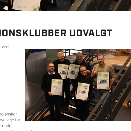
SIONSKLUBBER UDVALGT
r ved
 og ønsker
nye veje for
gerende