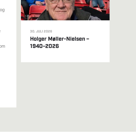
 og
e
30. JULI 2026
Holger Møller-Nielsen –
som
1940-2026