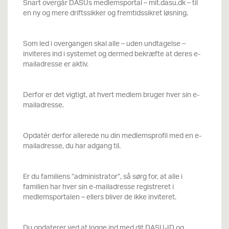
Snart overgår DASUs medlemsportal – mit.dasu.dk – til
en ny og mere driftssikker og fremtidssikret løsning.
Som led i overgangen skal alle – uden undtagelse –
inviteres ind i systemet og dermed bekræfte at deres e-
mailadresse er aktiv.
Derfor er det vigtigt, at
hvert medlem bruger hver sin e-
mailadresse.
Opdatér derfor allerede nu din medlemsprofil med en e-
mailadresse, du har adgang til.
Er du familiens ”administrator”, så sørg for, at alle i
familien har hver sin e-mailadresse registreret i
medlemsportalen – ellers bliver de ikke inviteret.
Du opdaterer ved at logge ind med dit DASU-ID og