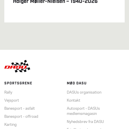
Holger Møller-Nielsen – 1940-2026
SPORTSGRENE
MØD DASU
Rally
DASUs organisation
Vejsport
Kontakt
Banesport - asfalt
Autosport - DASUs
medlemsmagasin
Banesport - offroad
Nyhedsbrev fra DASU
Karting