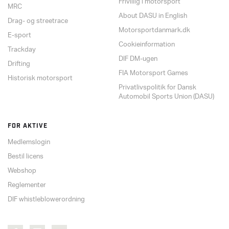
Frivillig i motorsport
MRC
About DASU in English
Drag- og streetrace
Motorsportdanmark.dk
E-sport
Cookieinformation
Trackday
DIF DM-ugen
Drifting
FIA Motorsport Games
Historisk motorsport
Privatlivspolitik for Dansk
Automobil Sports Union (DASU)
FOR AKTIVE
Medlemslogin
Bestil licens
Webshop
Reglementer
DIF whistleblowerordning