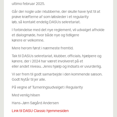
ultimo februar 2025.
Går der nogle ude i klubberne, der skulle have lyst til at
prøve kræfterne af som løbsleder i et regularity
løb, så kontakt endelig DASUs sekretariat.
I forbindelse med det nye reglement, vil udvalget afholde
et dialogmøde, hvor både nye og tidligere
kørere er velkomne.
Mere herom først i nærmeste fremtid.
Tak til DASUs sekretariat, klubber, officials, hjælpere og
kørere, der i 2024 har været involveret på et
eller andet niveau. Jeres hjælp og indsats er uvurderlig.
Vi ser frem til godt samarbejde i den kommende sæson.
Godt Nytår til jer alle.
På vegne af Turneringsudvalget i Regularity
Med venlig hilsen
Hans-Jørn Søgård Andersen
Link til DASU Classic hjemmesiden