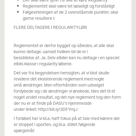
Det skal være sjovt for alle at køre Regularity
Reglementet skal være let læseligt og forståeligt
Følgevirkningen af de 2 ovenstående punkter, skal
gerne resultere i:
FLERE DELTAGERE I REGULARITYLØB
Reglementet er derfor bygget op således, at alle skal
kunne deltage, uanset hvilken bil de er i
besiddelse af. Ja, Selv elbiler kan nu deltage i en speciel
elbils klasse i regularity løbene.
Det var fra begyndelsen hensigten, at vi blot skulle
revidere det eksisterende reglement med nogle
små ændringer. Men efterhånden som udvalget
fordybede sig i de ændringer vi ønskede, blev det til et
noget andet resultat, og det nye reglement tog den form
der nu er at finde på DASU’s hjemmeside
under linket: http://bit.ly/3DFYmjJ
I forløbet har vi bl.a. haft fokus på at tale med kørere der
er stoppet i sporten, og bl.a. stillet følgende
spørgsmål: