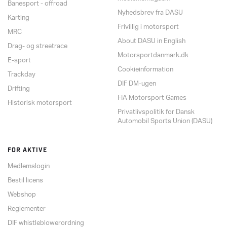
Banesport - offroad
Nyhedsbrev fra DASU
Karting
Frivillig i motorsport
MRC
About DASU in English
Drag- og streetrace
Motorsportdanmark.dk
E-sport
Cookieinformation
Trackday
DIF DM-ugen
Drifting
FIA Motorsport Games
Historisk motorsport
Privatlivspolitik for Dansk
Automobil Sports Union (DASU)
FOR AKTIVE
Medlemslogin
Bestil licens
Webshop
Reglementer
DIF whistleblowerordning