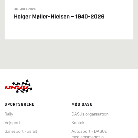
30. JULI 2026
Holger Møller-Nielsen – 1940-2026
SPORTSGRENE
MØD DASU
Rally
DASUs organisation
Vejsport
Kontakt
Banesport - asfalt
Autosport - DASUs
medlemsmagasin