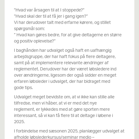
”Hvad var årsagen til at I stoppede?”
”Hvad skal der til at få jer i gang igen?”
Vi har derudover talt med erfarne kørere, og stillet
spørgsmål som:
” Hvad kan gøres bedre, for at give deltagerne en større
og positiv oplevelse?”
I baghånden har udvalget også haft en uafhængig
arbejdsgruppe, der har haft fokus på flere deltagere,
samt på at implementere relevante ændringer af
reglementet. Derudover har der været løbsledere ind
over ændringerne, ligesom der også sidder en meget
erfaren løbsleder i udvalget, der har bidraget med
gode tips.
Udvalget meget bevidste om, at vi ikke kan stille alle
tilfredse, men vi håber, at vi er med det nye
reglement, er lykkedes med at gøre sporten mere
interessant, så vi kan få flere til at deltage i løbene i
2025.
I forbindelse med sæsonen 2025, planlægger udvalget at
afholde løbslederkursus/seminar medio –