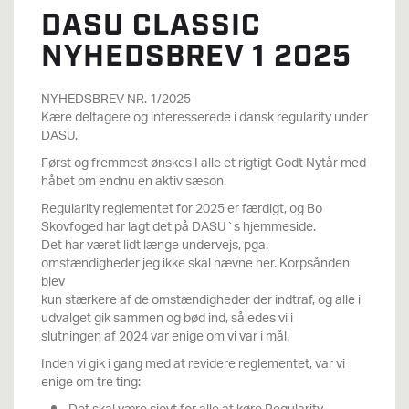
DASU CLASSIC
NYHEDSBREV 1 2025
NYHEDSBREV NR. 1/2025
Kære deltagere og interesserede i dansk regularity under
DASU.
Først og fremmest ønskes I alle et rigtigt Godt Nytår med
håbet om endnu en aktiv sæson.
Regularity reglementet for 2025 er færdigt, og Bo
Skovfoged har lagt det på DASU`s hjemmeside.
Det har været lidt længe undervejs, pga.
omstændigheder jeg ikke skal nævne her. Korpsånden
blev
kun stærkere af de omstændigheder der indtraf, og alle i
udvalget gik sammen og bød ind, således vi i
slutningen af 2024 var enige om vi var i mål.
Inden vi gik i gang med at revidere reglementet, var vi
enige om tre ting: