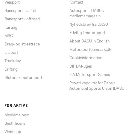
Vejsport
Kontakt
Banesport - asfalt
Autosport - DASUs
medlemsmagasin
Banesport - offroad
Nyhedsbrev fra DASU
Karting
Frivillig i motorsport
MRC
About DASU in English
Drag- og streetrace
Motorsportdanmark.dk
E-sport
Cookieinformation
Trackday
DIF DM-ugen
Drifting
FIA Motorsport Games
Historisk motorsport
Privatlivspolitik for Dansk
Automobil Sports Union (DASU)
FOR AKTIVE
Medlemslogin
Bestil licens
Webshop