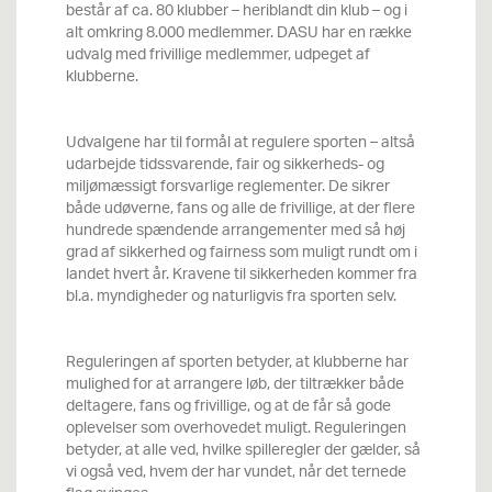
består af ca. 80 klubber – heriblandt din klub – og i
alt omkring 8.000 medlemmer. DASU har en række
udvalg med frivillige medlemmer, udpeget af
klubberne.
Udvalgene har til formål at regulere sporten – altså
udarbejde tidssvarende, fair og sikkerheds- og
miljømæssigt forsvarlige reglementer. De sikrer
både udøverne, fans og alle de frivillige, at der flere
hundrede spændende arrangementer med så høj
grad af sikkerhed og fairness som muligt rundt om i
landet hvert år. Kravene til sikkerheden kommer fra
bl.a. myndigheder og naturligvis fra sporten selv.
Reguleringen af sporten betyder, at klubberne har
mulighed for at arrangere løb, der tiltrækker både
deltagere, fans og frivillige, og at de får så gode
oplevelser som overhovedet muligt. Reguleringen
betyder, at alle ved, hvilke spilleregler der gælder, så
vi også ved, hvem der har vundet, når det ternede