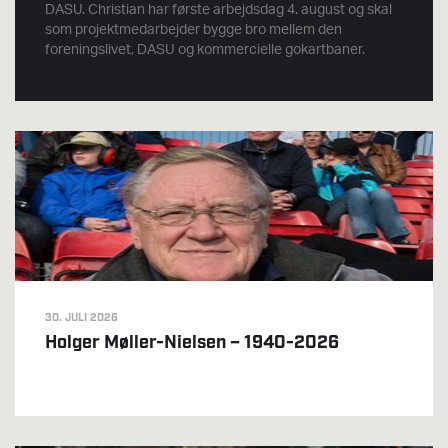
DASU. Christian har første arbejdsdag 4. august og skal
som projektmedarbejder bygge bro mellem den
foreningslivet, DASU og kommercielle gokartbaner.
30. JULI 2026
Holger Møller-Nielsen – 1940-2026