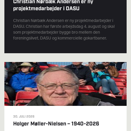
Christian Nørbæk Andersen er ny
projektmedarbejder i DASU
Christian Nørbæk Andersen er ny projektmedarbejder i
DASU. Christian har første arbejdsdag 4. august og skal
som projektmedarbejder bygge bro mellem den
foreningslivet, DASU og kommercielle gokartbaner.
30. JULI 2026
Holger Møller-Nielsen – 1940-2026