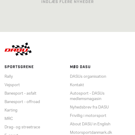
INDLÆS FLERE NYHEDER
SPORTSGRENE
MØD DASU
Rally
DASUs organisation
Vejsport
Kontakt
Banesport - asfalt
Autosport - DASUs
medlemsmagasin
Banesport - offroad
Nyhedsbrev fra DASU
Karting
Frivillig i motorsport
MRC
About DASU in English
Drag- og streetrace
Motorsportdanmark.dk