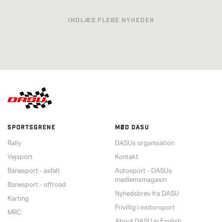
INDLÆS FLERE NYHEDER
SPORTSGRENE
MØD DASU
Rally
DASUs organisation
Vejsport
Kontakt
Banesport - asfalt
Autosport - DASUs
medlemsmagasin
Banesport - offroad
Nyhedsbrev fra DASU
Karting
Frivillig i motorsport
MRC
About DASU in English