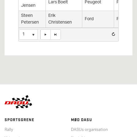
Lars Boelt
Peugeot
Peugeot 2
Jensen
Steen
Erik
Ford
Fiesta
Petersen
Christensen
1
SPORTSGRENE
MØD DASU
Rally
DASUs organisation