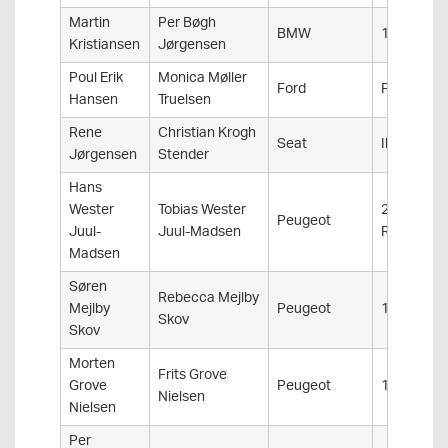
Martin
Per Bøgh
BMW
130I
Kristiansen
Jørgensen
Poul Erik
Monica Møller
Ford
Fiesta
Hansen
Truelsen
Rene
Christian Krogh
Seat
Ibiza
Jørgensen
Stender
Hans
Wester
Tobias Wester
205 1,3
Peugeot
Juul-
Juul-Madsen
Rallye
Madsen
Søren
Rebecca Mejlby
Mejlby
Peugeot
106 Rally
Skov
Skov
Morten
Frits Grove
Grove
Peugeot
106 Gti
Nielsen
Nielsen
Per