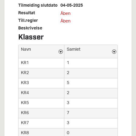
Tilmelding slutdato
04-05-2025
Resultat
Åben
Till.regler
Åben
Beskrivelse
Klasser
Navn
Samlet
KR1
1
KR2
2
KR3
5
KR4
2
KR5
3
KR6
7
KR7
3
KR8
0