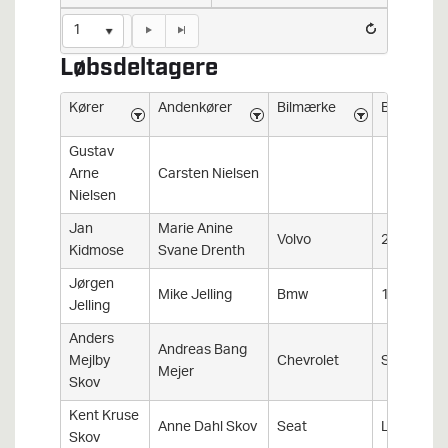
1
Løbsdeltagere
Kører
Andenkører
Bilmærke
Bilmodel
Gustav
Arne
Carsten Nielsen
Nielsen
Jan
Marie Anine
Volvo
240
Kidmose
Svane Drenth
Jørgen
Mike Jelling
Bmw
130I
Jelling
Anders
Andreas Bang
Mejlby
Chevrolet
Spark
Mejer
Skov
Kent Kruse
Anne Dahl Skov
Seat
Leon
Skov