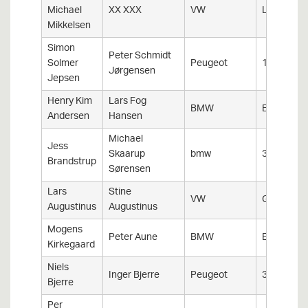
Michael
XX XXX
VW
Lupo
Mikkelsen
Simon
Peter Schmidt
Solmer
Peugeot
106 S16
Jørgensen
Jepsen
Henry Kim
Lars Fog
BMW
E46
Andersen
Hansen
Michael
Jess
Skaarup
bmw
325i
Brandstrup
Sørensen
Lars
Stine
VW
Golf 3
Augustinus
Augustinus
Mogens
Peter Aune
BMW
E36
Kirkegaard
Niels
Inger Bjerre
Peugeot
306
Bjerre
Per