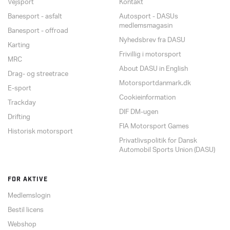
Vejsport
Kontakt
Banesport - asfalt
Autosport - DASUs
medlemsmagasin
Banesport - offroad
Nyhedsbrev fra DASU
Karting
Frivillig i motorsport
MRC
About DASU in English
Drag- og streetrace
Motorsportdanmark.dk
E-sport
Cookieinformation
Trackday
DIF DM-ugen
Drifting
FIA Motorsport Games
Historisk motorsport
Privatlivspolitik for Dansk
Automobil Sports Union (DASU)
FOR AKTIVE
Medlemslogin
Bestil licens
Webshop