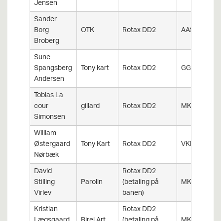
Jensen
Sander
Borg
OTK
Rotax DD2
AAS
Broberg
Sune
Spangsberg
Tony kart
Rotax DD2
GGK
Andersen
Tobias La
cour
gillard
Rotax DD2
MKK
Simonsen
William
Østergaard
Tony Kart
Rotax DD2
VKK
Nørbæk
David
Rotax DD2
Stilling
Parolin
(betaling på
MKK
Virlev
banen)
Kristian
Rotax DD2
Lægsgaard
Birel Art
(betaling på
MKK