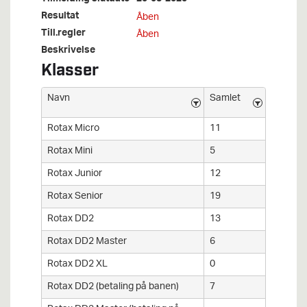
Resultat
Åben
Till.regler
Åben
Beskrivelse
Klasser
Navn
Samlet
Rotax Micro
11
Rotax Mini
5
Rotax Junior
12
Rotax Senior
19
Rotax DD2
13
Rotax DD2 Master
6
Rotax DD2 XL
0
Rotax DD2 (betaling på banen)
7