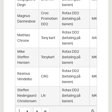
Degn
banen)
Croc
Rotax DD2
Magnus
Promotion
(betaling på
MKK
Dannesboe
DD2
banen)
Rotax DD2
Mathias
Tony kart
(betaling på
AAS
Chrone
banen)
Mike
Rotax DD2
Steffen
Tonykart
(betaling på
MKK
Hansen
banen)
Rotax DD2
Rasmus
CRG
(betaling på
MKK
Vendelbo
banen)
Steffen
Rotax DD2
Nedergaard
LN
(betaling på
MKK
Christensen
banen)
1