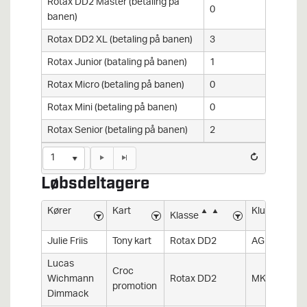
Rotax DD2 Master (betaling på
0
banen)
Rotax DD2 XL (betaling på banen)
3
Rotax Junior (bataling på banen)
1
Rotax Micro (betaling på banen)
0
Rotax Mini (betaling på banen)
0
Rotax Senior (betaling på banen)
2
1
Løbsdeltagere
Kører
Kart
Klub
Klasse
Julie Friis
Tony kart
Rotax DD2
AGK
Lucas
Croc
Wichmann
Rotax DD2
MKK
promotion
Dimmack