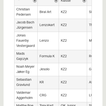
Klasse
Christian
Biral Art
KZ2
SKK
Pedersen
Jacob Bach
Lenzokart
KZ2
TMS
Jürgensen
Jonas
Fauerby
Lenzo
KZ2
MKK
Vestergaard
Mads
Formula K
KZ2
RGKK
Gajczyk
Noah Meyer
Jesolo
KZ2
GGK
Jøker Eg
Sebastian
KR
KZ2
ASKH
Gravlund
Valdemar
CRG
KZ2
LUG
Aggerholm
Malthe Boe
Tony Kart
OK Junior
SKK