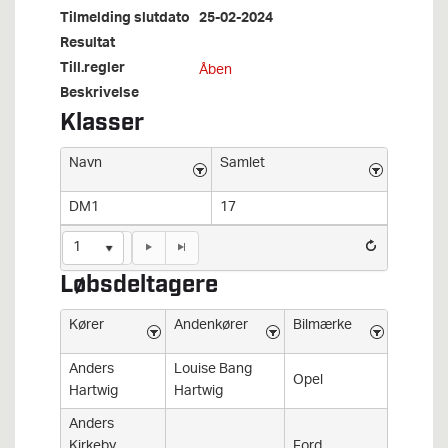
Tilmelding slutdato
25-02-2024
Resultat
Till.regler
Åben
Beskrivelse
Klasser
Navn
Samlet
DM1
17
1
Løbsdeltagere
Kører
Andenkører
Bilmærke
Bilmode
Anders
Louise Bang
Opel
Adam C
Hartwig
Hartwig
Anders
Kirkeby
Ford
Fiesta