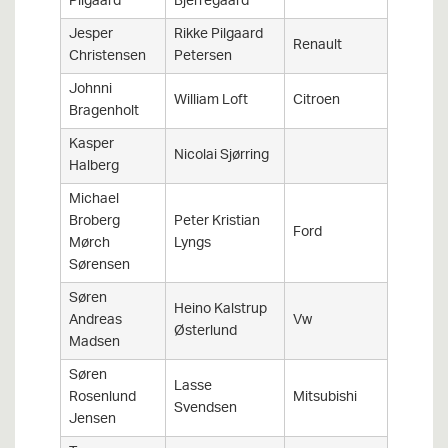
Pilgaard
Bjerregaard
Jesper
Rikke Pilgaard
Renault
Clio
Christensen
Petersen
Johnni
William Loft
Citroen
C2
Bragenholt
Kasper
Nicolai Sjørring
Halberg
Michael
Broberg
Peter Kristian
Ford
Fiesta
Mørch
Lyngs
Sørensen
Søren
Heino Kalstrup
Andreas
Vw
Lupo
Østerlund
Madsen
Søren
Lasse
Lancer
Rosenlund
Mitsubishi
Svendsen
9 RS
Jensen