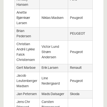
Hansen
Anette
Bjørnkær
Niklas Madsen
Peugeot
106 GTI
Larsen
Brian
PEUGEOT
207 RC
Pedersen
Christian
Victor Lund
André Lykke
Strøm
Peugeot
208
Falck
Andersen
Christensen
Gert Marboe
Erik Larsen
Renault
Clio Ral
Jacob
Line
Leutenberger
Peugeot
208 Rall
Nedergaard
Madsen
Jan Petersen
Mads Dalsager
Skoda
Fabia R
Jens Chr
Carsten