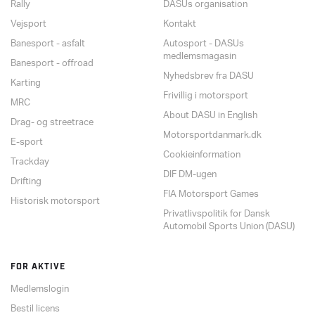
Rally
DASUs organisation
Vejsport
Kontakt
Banesport - asfalt
Autosport - DASUs
medlemsmagasin
Banesport - offroad
Nyhedsbrev fra DASU
Karting
Frivillig i motorsport
MRC
About DASU in English
Drag- og streetrace
Motorsportdanmark.dk
E-sport
Cookieinformation
Trackday
DIF DM-ugen
Drifting
FIA Motorsport Games
Historisk motorsport
Privatlivspolitik for Dansk
Automobil Sports Union (DASU)
FOR AKTIVE
Medlemslogin
Bestil licens