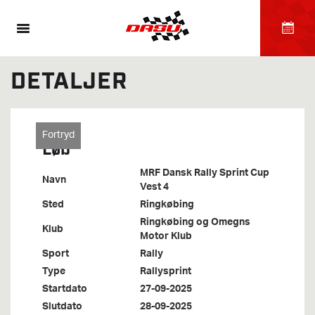
DETALJER
Fortryd
Løb
MRF Dansk Rally Sprint Cup
Navn
Vest 4
Sted
Ringkøbing
Ringkøbing og Omegns
Klub
Motor Klub
Sport
Rally
Type
Rallysprint
Startdato
27-09-2025
Slutdato
28-09-2025