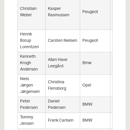
Christian
Kasper
Peugeot
106 Gti
Weber
Rasmussen
Henrik
Borup
Carsten Nielsen
Peugeot
206 GTI
Lorentzen
Kenneth
Allan Have
Krogh
Bmw
E46 m3
Leegård
Andersen
Niels
Christina
Manta B 
Jørgen
Opel
Flensborg
200
Jørgensen
Peter
Daniel
323 Ti
BMW
Pedersen
Pedersen
Compact
Tommy
Frank Carlsen
BMW
E30 M3
Jensen