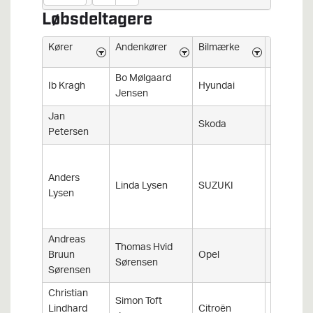
Løbsdeltagere
Kører
Andenkører
Bilmærke
Bilmodel
Bo Mølgaard
Ib Kragh
Hyundai
i20N Rall
Jensen
Jan
Skoda
Fabia RC
Petersen
Anders
SWIFT R
Linda Lysen
SUZUKI
Lysen
EVO
Andreas
Thomas Hvid
Bruun
Opel
Corsa
Sørensen
Sørensen
Christian
Simon Toft
Lindhard
Citroën
Saxo VT