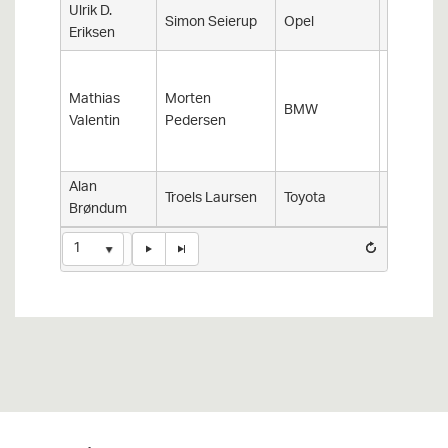
Ulrik D.
Simon Seierup
Opel
Astra GS
Eriksen
E36
Mathias
Morten
BMW
Compact
Valentin
Pedersen
M3
Alan
Corolla A
Troels Laursen
Toyota
Brøndum
82 GT
1