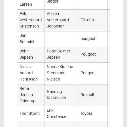
Jæger
Larsen
Erik
Asbjørn
Vestergaard
Vestergaard
Citroën
Saxo VT
Kristensen
Johansen
Jan
peugeot
106
Schmidt
John
Peter Solmer
Peugeot
106 S16
Jepsen
Jepsen
Niclas
Nanna Kirstine
Achard
Steemann
Peugeot
106 Rally
Henriksen
Nielsen
Rene
Henning
Jensen
Renault
Clio 1,6 
Kristensen
Odderup
Erik
Thor Storm
Toyota
Corolla
Christensen