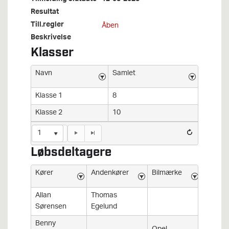
Resultat
Till.regler
Åben
Beskrivelse
Klasser
Navn
Samlet
Klasse 1
8
Klasse 2
10
1
Løbsdeltagere
Kører
Andenkører
Bilmærke
Bilmod
Allan
Thomas
Sørensen
Egelund
Benny
Kadett 