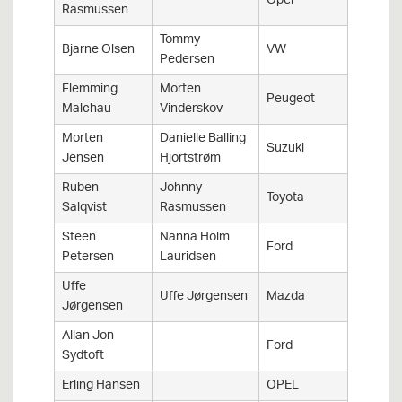
Opel
Rasmussen
Coupe
Tommy
Bjarne Olsen
VW
golf gti
Pedersen
Flemming
Morten
Peugeot
206 RC
Malchau
Vinderskov
Morten
Danielle Balling
Suzuki
Swift 
Jensen
Hjortstrøm
Ruben
Johnny
Toyota
Corolla
Salqvist
Rasmussen
Steen
Nanna Holm
Ford
Fiesta
Petersen
Lauridsen
Uffe
Uffe Jørgensen
Mazda
1300
Jørgensen
Allan Jon
Ford
Mondeo
Sydtoft
Erling Hansen
OPEL
ASCO