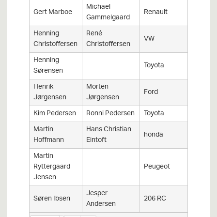
Michael
Gert Marboe
Renault
Clio Ral
Gammelgaard
Henning
René
VW
Golf I G
Christoffersen
Christoffersen
Henning
Toyota
Corolla
Sørensen
Henrik
Morten
Escort
Ford
Jørgensen
Jørgensen
2000
Kim Pedersen
Ronni Pedersen
Toyota
Starlet
Martin
Hans Christian
honda
civic cr
Hoffmann
Eintoft
Martin
Ryttergaard
Peugeot
206 GT
Jensen
Jesper
Søren Ibsen
206 RC
Andersen