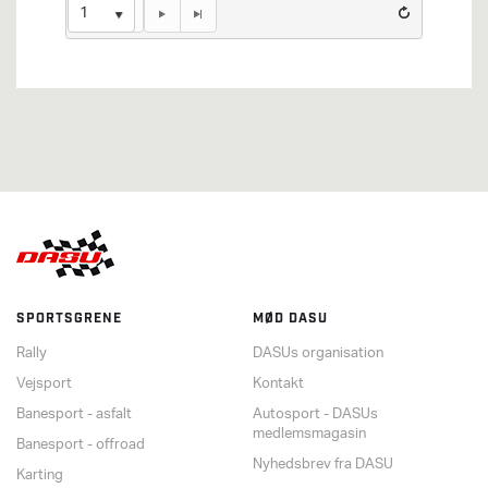
1
SPORTSGRENE
MØD DASU
Rally
DASUs organisation
Vejsport
Kontakt
Banesport - asfalt
Autosport - DASUs
medlemsmagasin
Banesport - offroad
Nyhedsbrev fra DASU
Karting