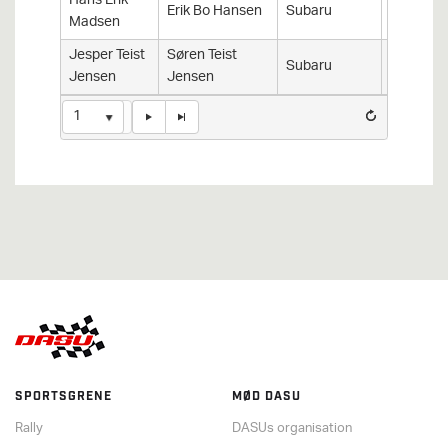
Hans Erik
Impreza 
Erik Bo Hansen
Subaru
Madsen
A
Jesper Teist
Søren Teist
Subaru
Impreza
Jensen
Jensen
1
SPORTSGRENE
MØD DASU
Rally
DASUs organisation