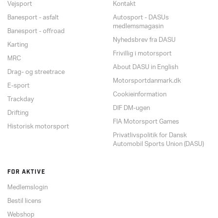
Vejsport
Kontakt
Banesport - asfalt
Autosport - DASUs
medlemsmagasin
Banesport - offroad
Nyhedsbrev fra DASU
Karting
Frivillig i motorsport
MRC
About DASU in English
Drag- og streetrace
Motorsportdanmark.dk
E-sport
Cookieinformation
Trackday
DIF DM-ugen
Drifting
FIA Motorsport Games
Historisk motorsport
Privatlivspolitik for Dansk
Automobil Sports Union (DASU)
FOR AKTIVE
Medlemslogin
Bestil licens
Webshop