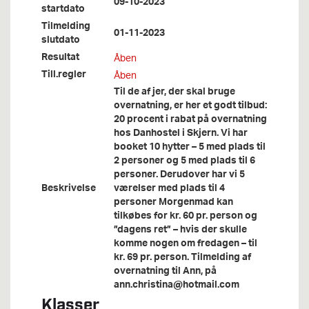
09-10-2023
startdato
Tilmelding
01-11-2023
slutdato
Resultat
Åben
Till.regler
Åben
Til de af jer, der skal bruge
overnatning, er her et godt tilbud:
20 procent i rabat på overnatning
hos Danhostel i Skjern. Vi har
booket 10 hytter – 5 med plads til
2 personer og 5 med plads til 6
personer. Derudover har vi 5
Beskrivelse
værelser med plads til 4
personer Morgenmad kan
tilkøbes for kr. 60 pr. person og
”dagens ret” – hvis der skulle
komme nogen om fredagen – til
kr. 69 pr. person. Tilmelding af
overnatning til Ann, på
ann.christina@hotmail.com
Klasser