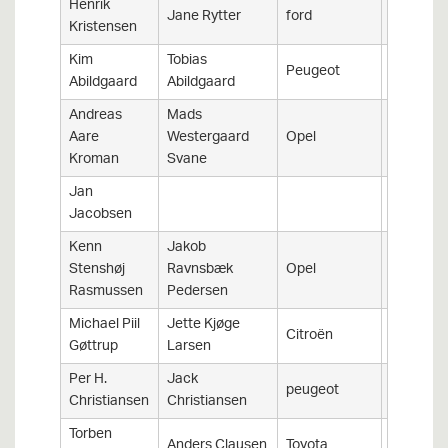
Henrik
Jane Rytter
ford
fiesta
Kristensen
Kim
Tobias
Peugeot
106
Abildgaard
Abildgaard
Andreas
Mads
Aare
Westergaard
Opel
Corsa O
Kroman
Svane
Jan
Jacobsen
Kenn
Jakob
Stenshøj
Ravnsbæk
Opel
Corsa O
Rasmussen
Pedersen
Michael Piil
Jette Kjøge
Citroën
DS3
Gøttrup
Larsen
Per H.
Jack
peugeot
206 RC
Christiansen
Christiansen
Torben
Anders Clausen
Toyota
Corolla 