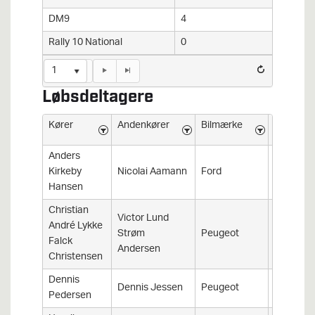
DM9
4
Rally 10 National
0
1
Løbsdeltagere
Kører
Andenkører
Bilmærke
Bilmodel
Anders
Kirkeby
Nicolai Aamann
Ford
Fiesta
Hansen
Christian
Victor Lund
André Lykke
Strøm
Peugeot
106
Falck
Andersen
Christensen
Dennis
Dennis Jessen
Peugeot
106
Pedersen