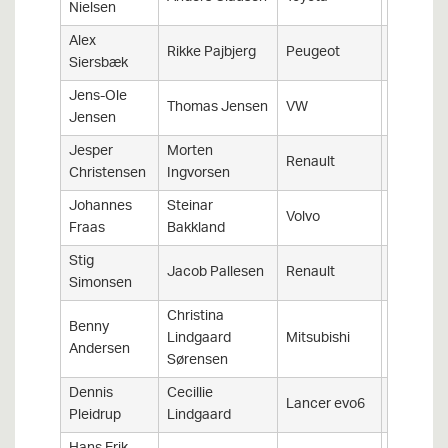
Nielsen
Alex
Rikke Pajbjerg
Peugeot
RCZ
Siersbæk
Jens-Ole
Thomas Jensen
VW
Polo
Jensen
Jesper
Morten
Renault
Clio
Christensen
Ingvorsen
Johannes
Steinar
Volvo
940
Fraas
Bakkland
Stig
Jacob Pallesen
Renault
Clio III
Simonsen
Christina
Benny
Lindgaard
Mitsubishi
evo 6
Andersen
Sørensen
Dennis
Cecillie
Lancer evo6
Mitsubish
Pleidrup
Lindgaard