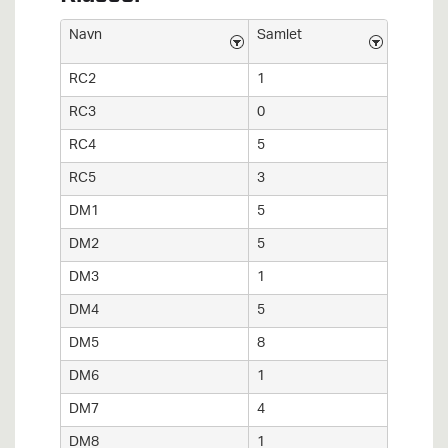
Navn
Samlet
RC2
1
RC3
0
RC4
5
RC5
3
DM1
5
DM2
5
DM3
1
DM4
5
DM5
8
DM6
1
DM7
4
DM8
1